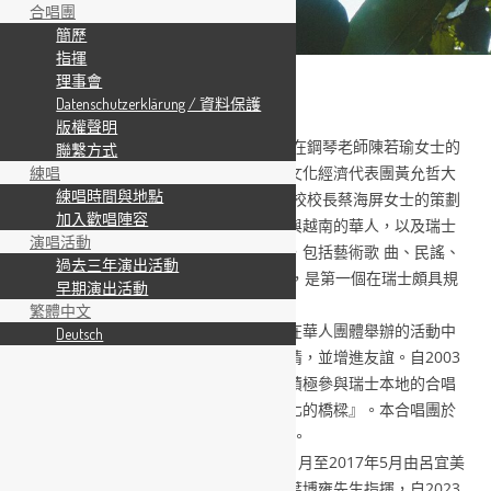
合唱團
簡歷
指揮
理事會
簡歷
Datenschutzerklärung / 資料保護
版權聲明
僑愛合唱團是於西元2000年一月下旬，在鋼琴老師陳若瑜女士的
聯繫方式
推動下，加上當時中華民國駐瑞士台北文化經濟代表團黃允哲大
練唱
練唱時間與地點
使夫人黃邵明廉女士及當 時伯恩中文學校校長蔡海屏女士的策劃
加入歡唱陣容
下成立的。團員主要是來自台灣、中國與越南的華人，以及瑞士
演唱活動
人與德國人。演唱曲目以華語歌曲為主，包括藝術歌 曲、民謠、
過去三年演出活動
通俗歌曲與翻譯歌曲。目前團員約15人，是第一個在瑞士頗具規
早期演出活動
模的華語合唱團。
繁體中文
除了自辦的演唱會外，本合唱團常應邀在華人團體舉辦的活動中
Deutsch
演出，以來自家鄉的歌曲，撫慰懷鄉之情，並增進友誼。自2003
年起本合唱團開始推展東西文化交流，積極參與瑞士本地的合唱
活動，期許『乘著歌聲的翅膀，搭起文化的橋樑』。本合唱團於
2007年加入「伯恩市郊區合唱團協會」。
陳若瑜女士為本團首任指揮， 2002年11月至2017年5月由呂宜美
女士指揮， 2017年6月至2023年7月由葉博雍先生指揮，自2023